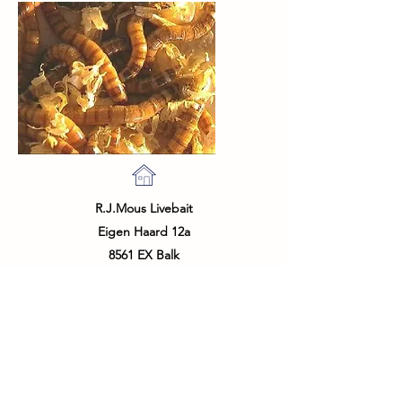
R.J.Mous Livebait
Eigen Haard 12a
8561 EX Balk
The Netherlands
info@livebait.nl