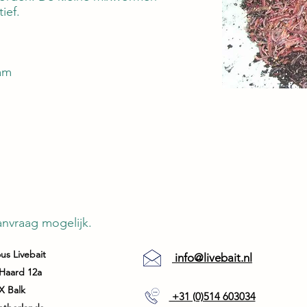
tief.
am
nvraag mogelijk.
us Livebait
info@livebait.nl
Haard 12a
X Balk
+31 (0)514 603034